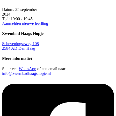
Datum:
25 september
2024
Tijd:
19:00 - 19:45
Aanmelden nieuwe leerlling
Zwembad Haags Hopje
Scheveningseweg 108
2584 AD Den Haag
Meer informatie?
Stuur een
WhatsApp
of een email naar
info@zwembadhaagshopje.nl