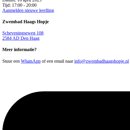
Tijd:
17:00 - 20:00
Aanmelden nieuwe leerlling
Zwembad Haags Hopje
Scheveningseweg 108
2584 AD Den Haag
Meer informatie?
Stuur een
WhatsApp
of een email naar
info@zwembadhaagshopje.nl