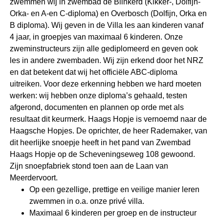
zwemmen wij in zwembad de Blinkerd (Kikker-, Dolfijn-
Orka- en A-en C-diploma) en Overbosch (Dolfijn, Orka en
B diploma). Wij geven in de Villa les aan kinderen vanaf
4 jaar, in groepjes van maximaal 6 kinderen. Onze
zweminstructeurs zijn alle gediplomeerd en geven ook
les in andere zwembaden. Wij zijn erkend door het NRZ
en dat betekent dat wij het officiële ABC-diploma
uitreiken. Voor deze erkenning hebben we hard moeten
werken: wij hebben onze diploma’s gehaald, testen
afgerond, documenten en plannen op orde met als
resultaat dit keurmerk. Haags Hopje is vernoemd naar de
Haagsche Hopjes. De oprichter, de heer Rademaker, van
dit heerlijke snoepje heeft in het pand van Zwembad
Haags Hopje op de Scheveningseweg 108 gewoond.
Zijn snoepfabriek stond toen aan de Laan van
Meerdervoort.
Op een gezellige, prettige en veilige manier leren
zwemmen in o.a. onze privé villa.
Maximaal 6 kinderen per groep en de instructeur